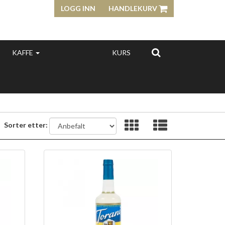
LOGG INN
HANDLEKURV
KAFFE
KURS
Sorter etter: