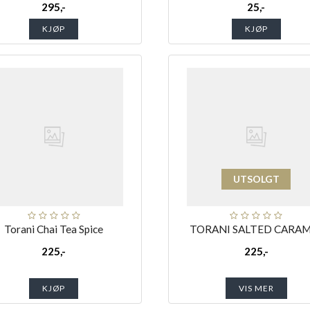
295,-
25,-
KJØP
KJØP
UTSOLGT
Torani Chai Tea Spice
TORANI SALTED CARA
225,-
225,-
KJØP
VIS MER