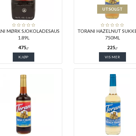
UTSOLGT
NI MØRK SJOKOLADESAUS
TORANI HAZELNUT SUKK
1.89L
750ML
475,-
225,-
KJØP
VIS MER