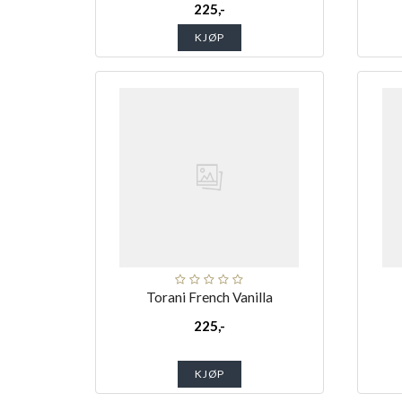
225,-
KJØP
Torani French Vanilla
225,-
KJØP