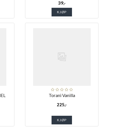
39,-
KJØP
MEL
Torani Vanilla
225,-
KJØP