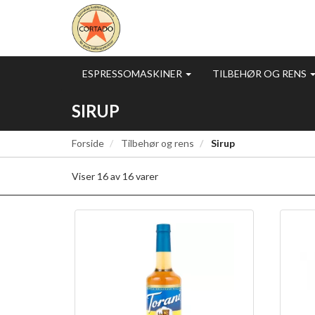
ESPRESSOMASKINER
TILBEHØR OG RENS
SIRUP
Forside
Tilbehør og rens
Sirup
Viser
16
av
16
varer