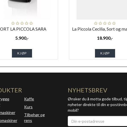
SORT LA PICCOLA SARA
La Piccola Cecilia, Sort og m
5.900,-
18.900,-
KJØP
KJØP
DUKTER
NYHETSBREV
rygge
Kaffe
Ønsker du å motta gode tilbud, ti
r
nyheter direkte til din e-postinnb
Kurs
mobil?
maskiner
Tilbehør og
omaskiner
rens