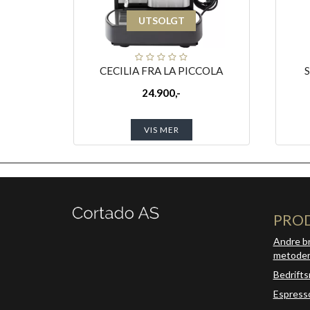
UTSOLGT
CECILIA FRA LA PICCOLA
24.900,-
VIS MER
PRO
Andre b
metode
Bedrifts
Espress