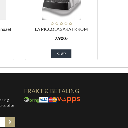
anuael
LA PICCOLA SARA I KROM
7.900,-
KJØP
FRAKT & BETALING
ps og
oks eller