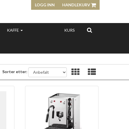
LOGG INN
HANDLEKURV
KAFFE
KURS
Sorter etter: