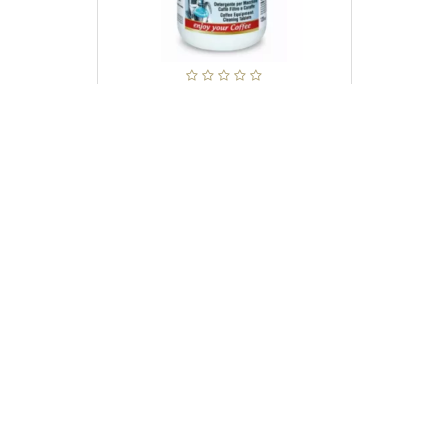
PULY CAFF BREW -TABS 120 STK
595,-
KJØP