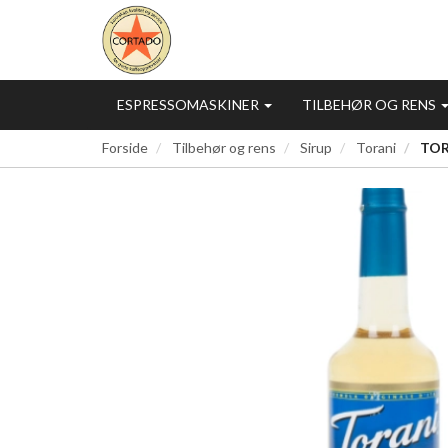
ESPRESSOMASKINER
TILBEHØR OG RENS
Forside
Tilbehør og rens
Sirup
Torani
TOR