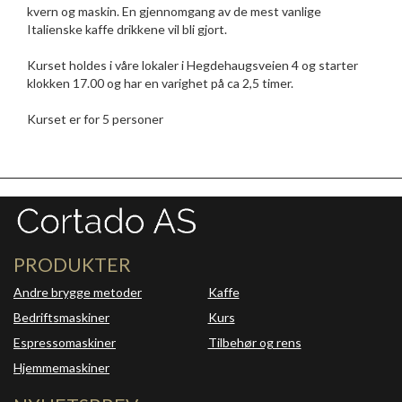
kvern og maskin. En gjennomgang av de mest vanlige
Italienske kaffe drikkene vil bli gjort.
Kurset holdes i våre lokaler i Hegdehaugsveien 4 og starter
klokken 17.00 og har en varighet på ca 2,5 timer.
Kurset er for 5 personer
PRODUKTER
Andre brygge metoder
Kaffe
Bedriftsmaskiner
Kurs
Espressomaskiner
Tilbehør og rens
Hjemmemaskiner