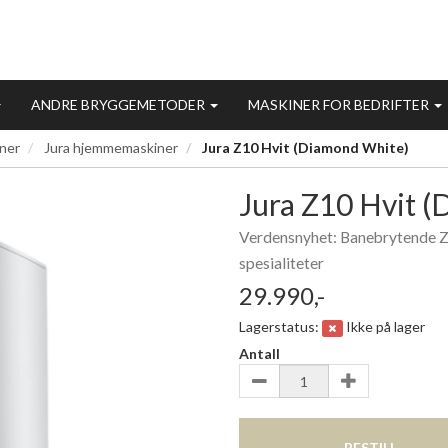
ANDRE BRYGGEMETODER
MASKINER FOR BEDRIFTER
ner
Jura hjemmemaskiner
Jura Z10 Hvit (Diamond White)
Jura Z10 Hvit 
Verdensnyhet: Banebrytende Z
spesialiteter
29.990,-
Lagerstatus:
Ikke på lager
Antall
BESTILL