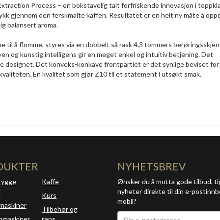
Extraction Process – en bokstavelig talt forfriskende innovasjon i toppkl
ykk gjennom den ferskmalte kaffen. Resultatet er en helt ny måte å op
ig balansert aroma.
 til å flomme, styres via en dobbelt så rask 4,3 tommers berøringsskje
en og kunstig intelligens gir en meget enkel og intuitiv betjening. Det
le designet. Det konveks-konkave frontpartiet er det synlige beviset for
valiteten. En kvalitet som gjør Z10 til et statement i utsøkt smak.
DUKTER
NYHETSBREV
rygge
Kaffe
Ønsker du å motta gode tilbud, ti
r
nyheter direkte til din e-postinnb
Kurs
mobil?
maskiner
Tilbehør og
omaskiner
rens