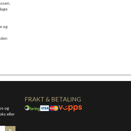
assen.
pdage
rm og
 den
FRAKT & BETALING
ps og
oks eller