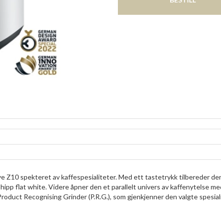
ye Z10 spekteret av kaffespesialiteter. Med ett tastetrykk tilbereder de
 hipp flat white. Videre åpner den et parallelt univers av kaffenytelse me
Product Recognising Grinder (P.R.G.), som gjenkjenner den valgte spesia