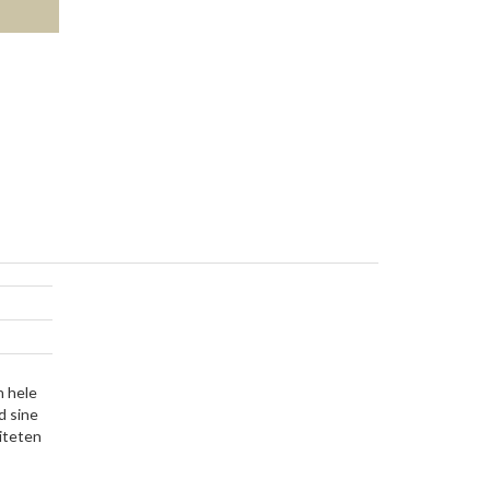
n hele
d sine
liteten