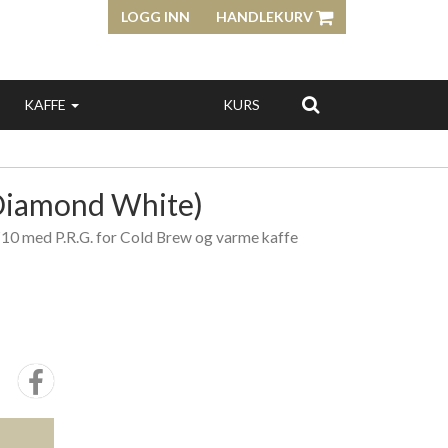
LOGG INN
HANDLEKURV
KAFFE
KURS
(Diamond White)
10 med P.R.G. for Cold Brew og varme kaffe