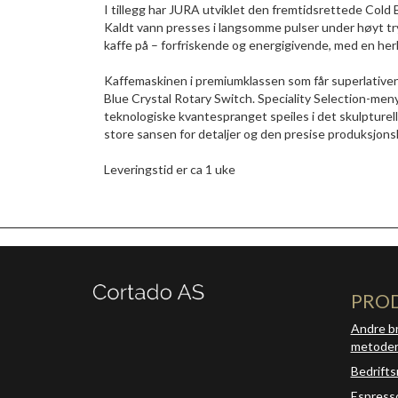
I tillegg har JURA utviklet den fremtidsrettede Cold 
Kaldt vann presses i langsomme pulser under høyt tr
kaffe på – forfriskende og energigivende, med en herl
Kaffemaskinen i premiumklassen som får superlativene
Blue Crystal Rotary Switch. Speciality Selection-meny
teknologiske kvantespranget speiles i det skulpturel
store sansen for detaljer og den presise produksjonsk
Leveringstid er ca 1 uke
PRO
Andre b
metode
Bedrifts
Espress