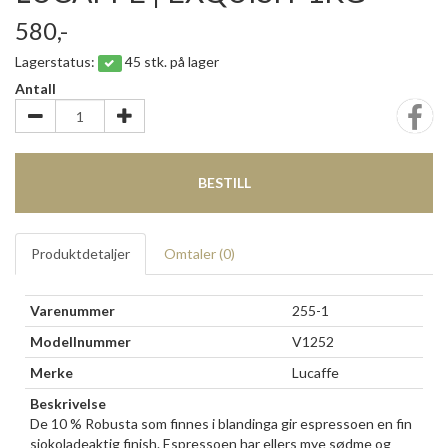
580,-
Lagerstatus:
45 stk. på lager
Antall
BESTILL
Produktdetaljer
Omtaler (
0
)
Varenummer
255-1
Modellnummer
V1252
Merke
Lucaffe
Beskrivelse
De 10 % Robusta som finnes i blandinga gir espressoen en fin
sjokoladeaktig finish. Espressoen har ellers mye sødme og