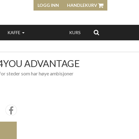
LOGG INN
HANDLEKURV
KAFFE
KURS
S4YOU ADVANTAGE
for steder som har høye ambisjoner