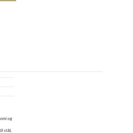
nomi og
l stål,