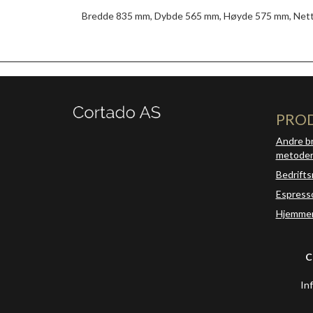
Bredde 835 mm, Dybde 565 mm, Høyde 575 mm, Nett
PRO
Andre b
metode
Bedrifts
Espress
Hjemmem
C
In