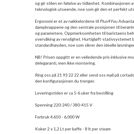
og gir stilen en følelse av tidløshet. Kombinasjonen 
teknologisk utseende, noe som gir den et perfekt uts
Ergonomi er et av nøkkelordene til Plus4You Advanta
dampknappene og den sentrale posisjonen til berørings
og parametere. Oppmerksomheten til baristaens behov
overvåking av renslighet. Hurtigløft-stativsystemet
standardhøyden, noe som sikrer den ideelle løsningen
NB! Prisen oppgitt er en veiledende pris inklusive m
delegaranti, men ikke montering.
Ring oss på 21 93 22 22 eller send oss mail på cortad
den konfigurasjonen du trenger.
Leveringstiden er ca 5-6 uker fra bestilling
Spenning 220-240 / 380-415 V
Forbruk 4.650 - 6.000 W
Koker 2 x 1,2 Lt per kaffe - 8 lt per steam