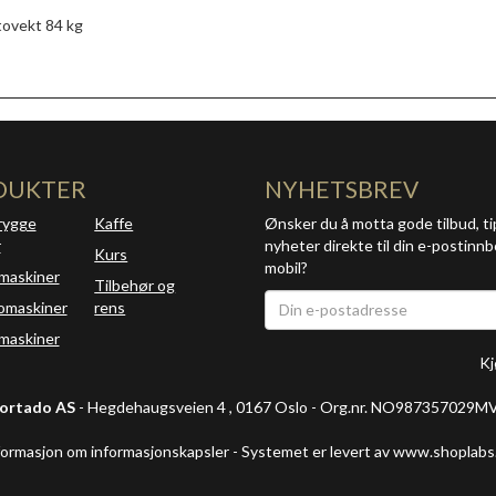
ovekt 84 kg
DUKTER
NYHETSBREV
rygge
Kaffe
Ønsker du å motta gode tilbud, ti
r
nyheter direkte til din e-postinnb
Kurs
mobil?
maskiner
Tilbehør og
omaskiner
rens
askiner
Kj
ortado AS
- Hegdehaugsveien 4 , 0167 Oslo - Org.nr. NO987357029M
formasjon om informasjonskapsler
-
Systemet er levert av www.shoplabs