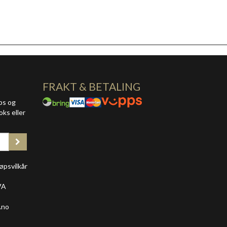
FRAKT & BETALING
ps og
oks eller
øpsvilkår
VA
.no