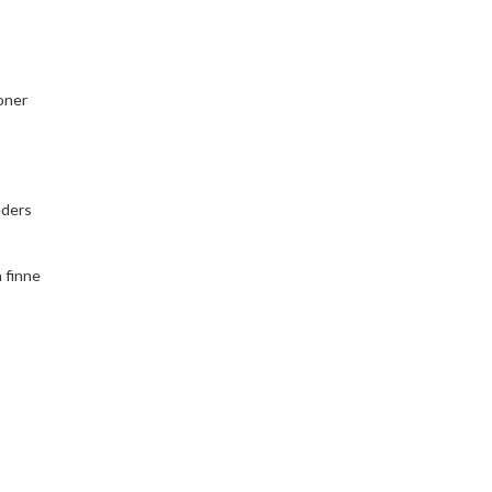
joner
eders
 finne