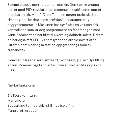
Samme chassis men helt annen maskin. Den større gruppa
parret med PID-regulator tar temperaturstabiliteten opp et
merkbart hakk. Med PID-en får du en meget praktisk shot-
timer og den lar deg styre preinfusjonsparametre og
bryggetemperatur. Maskinen har også fått en volumetrisk
kontroll noe som lar deg programmere en fast mengde med
vann. Steamarmen har blitt tjukkere og dobbeltisolert. Dream-
en har også fått LED-lys som lyser opp arbeidsoverflaten.
Filterholderen har også fått en oppgradering i form av
trehåndtak.
Kommer i fargene sort, antrasitt, hvit, krem, gul, rød, lys blå og
grønn. Kommer også i polert aluminium mot et tillegg på kr 1
500,-.
Nøkkelfunksjoner:
1,3 liters vanntank
Manometer
Spesiallagd termoblokk i stål med isolering
Tung proff gruppe