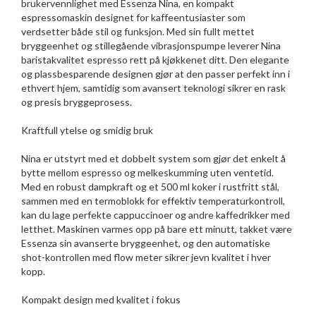
brukervennlighet med Essenza Nina, en kompakt
espressomaskin designet for kaffeentusiaster som
verdsetter både stil og funksjon. Med sin fullt mettet
bryggeenhet og stillegående vibrasjonspumpe leverer Nina
baristakvalitet espresso rett på kjøkkenet ditt. Den elegante
og plassbesparende designen gjør at den passer perfekt inn i
ethvert hjem, samtidig som avansert teknologi sikrer en rask
og presis bryggeprosess.
Kraftfull ytelse og smidig bruk
Nina er utstyrt med et dobbelt system som gjør det enkelt å
bytte mellom espresso og melkeskumming uten ventetid.
Med en robust dampkraft og et 500 ml koker i rustfritt stål,
sammen med en termoblokk for effektiv temperaturkontroll,
kan du lage perfekte cappuccinoer og andre kaffedrikker med
letthet. Maskinen varmes opp på bare ett minutt, takket være
Essenza sin avanserte bryggeenhet, og den automatiske
shot-kontrollen med flow meter sikrer jevn kvalitet i hver
kopp.
Kompakt design med kvalitet i fokus