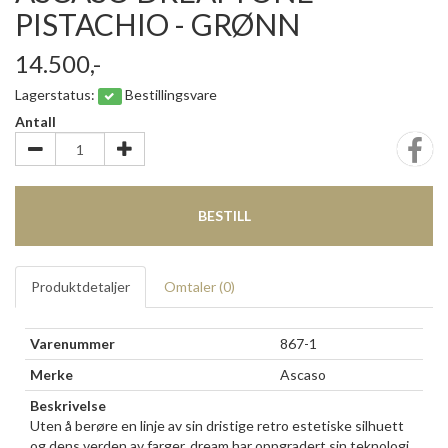
PISTACHIO - GRØNN
14.500,-
Lagerstatus:
Bestillingsvare
Antall
BESTILL
Produktdetaljer
Omtaler (
0
)
Varenummer
867-1
Merke
Ascaso
Beskrivelse
Uten å berøre en linje av sin dristige retro estetiske silhuett
og dens verden av farger, dream har oppgradert sin teknologi