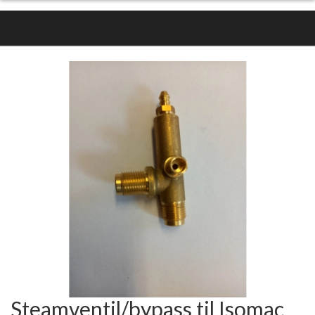
Steamventil/bypass til Isomac